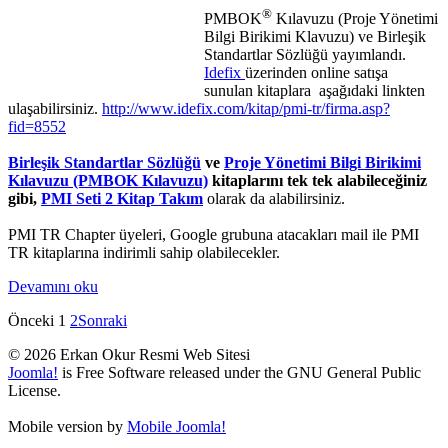
®
PMBOK
Kılavuzu (Proje Yönetimi
Bilgi Birikimi Klavuzu) ve Birleşik
Standartlar Sözlüğü yayımlandı.
Idefix
üzerinden online satışa
sunulan kitaplara aşağıdaki linkten
ulaşabilirsiniz.
http://www.idefix.com/kitap/pmi-tr/firma.asp?
fid=8552
Birleşik Standartlar Sözlüğü
ve
Proje Yönetimi Bilgi Birikimi
Kılavuzu (PMBOK Kılavuzu)
kitaplarını tek tek alabileceğiniz
gibi,
PMI Seti 2 Kitap Takım
olarak da alabilirsiniz.
PMI TR Chapter üyeleri, Google grubuna atacakları mail ile PMI
TR kitaplarına indirimli sahip olabilecekler.
Devamını oku
Önceki
1
2
Sonraki
© 2026 Erkan Okur Resmi Web Sitesi
Joomla!
is Free Software released under the GNU General Public
License.
Mobile version by
Mobile Joomla!