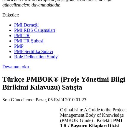
güncellemelere dayanmaktadır.
Etiketler:
PMI Derneği
PMI RDS Çalışmaları
PMI TR
PMI TR Şubesi
PMP
PMP Sertifika Sınavı
Role Delineation Study
Devamını oku
Türkçe PMBOK® (Proje Yönetimi Bilgi
Birikimi Kılavuzu) Satışta
Son Güncelleme: Pazar, 05 Eylül 2010 01:23
Orjinal isim: A Guide to the Project
Management Body of Knowledge
(PMBOK Guide) - Kolektif
PMI
TR
/ Başvuru Kitapları Dizisi