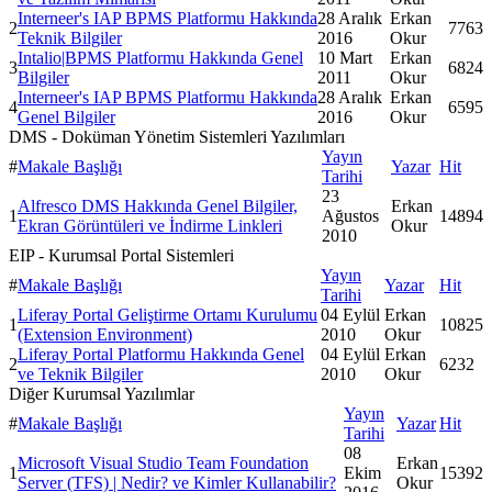
Interneer's IAP BPMS Platformu Hakkında
28 Aralık
Erkan
2
7763
Teknik Bilgiler
2016
Okur
Intalio|BPMS Platformu Hakkında Genel
10 Mart
Erkan
3
6824
Bilgiler
2011
Okur
Interneer's IAP BPMS Platformu Hakkında
28 Aralık
Erkan
4
6595
Genel Bilgiler
2016
Okur
DMS - Doküman Yönetim Sistemleri Yazılımları
Yayın
#
Makale Başlığı
Yazar
Hit
Tarihi
23
Alfresco DMS Hakkında Genel Bilgiler,
Erkan
1
Ağustos
14894
Ekran Görüntüleri ve İndirme Linkleri
Okur
2010
EIP - Kurumsal Portal Sistemleri
Yayın
#
Makale Başlığı
Yazar
Hit
Tarihi
Liferay Portal Geliştirme Ortamı Kurulumu
04 Eylül
Erkan
1
10825
(Extension Environment)
2010
Okur
Liferay Portal Platformu Hakkında Genel
04 Eylül
Erkan
2
6232
ve Teknik Bilgiler
2010
Okur
Diğer Kurumsal Yazılımlar
Yayın
#
Makale Başlığı
Yazar
Hit
Tarihi
08
Microsoft Visual Studio Team Foundation
Erkan
1
Ekim
15392
Server (TFS) | Nedir? ve Kimler Kullanabilir?
Okur