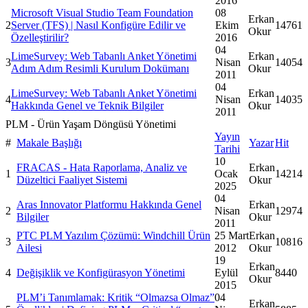
2016
Microsoft Visual Studio Team Foundation
08
Erkan
2
Server (TFS) | Nasıl Konfigüre Edilir ve
Ekim
14761
Okur
Özelleştirilir?
2016
04
LimeSurvey: Web Tabanlı Anket Yönetimi
Erkan
3
Nisan
14054
Adım Adım Resimli Kurulum Dokümanı
Okur
2011
04
LimeSurvey: Web Tabanlı Anket Yönetimi
Erkan
4
Nisan
14035
Hakkında Genel ve Teknik Bilgiler
Okur
2011
PLM - Ürün Yaşam Döngüsü Yönetimi
Yayın
#
Makale Başlığı
Yazar
Hit
Tarihi
10
FRACAS - Hata Raporlama, Analiz ve
Erkan
1
Ocak
14214
Düzeltici Faaliyet Sistemi
Okur
2025
04
Aras Innovator Platformu Hakkında Genel
Erkan
2
Nisan
12974
Bilgiler
Okur
2011
PTC PLM Yazılım Çözümü: Windchill Ürün
25 Mart
Erkan
3
10816
Ailesi
2012
Okur
19
Erkan
4
Değişiklik ve Konfigürasyon Yönetimi
Eylül
8440
Okur
2015
PLM’i Tanımlamak: Kritik “Olmazsa Olmaz”
04
Erkan