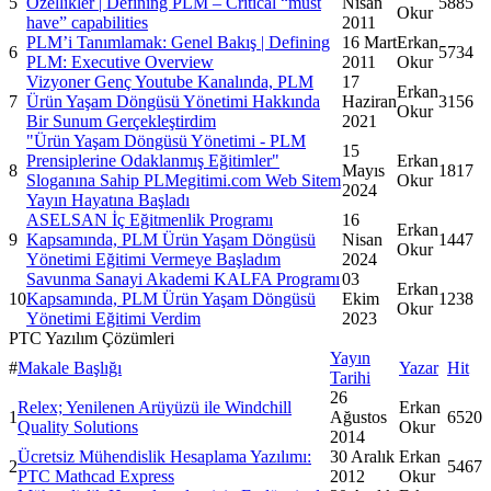
5
Özellikler | Defining PLM – Critical “must
Nisan
5885
Okur
have” capabilities
2011
PLM’i Tanımlamak: Genel Bakış | Defining
16 Mart
Erkan
6
5734
PLM: Executive Overview
2011
Okur
Vizyoner Genç Youtube Kanalında, PLM
17
Erkan
7
Ürün Yaşam Döngüsü Yönetimi Hakkında
Haziran
3156
Okur
Bir Sunum Gerçekleştirdim
2021
"Ürün Yaşam Döngüsü Yönetimi - PLM
15
Prensiplerine Odaklanmış Eğitimler"
Erkan
8
Mayıs
1817
Sloganına Sahip PLMegitimi.com Web Sitem
Okur
2024
Yayın Hayatına Başladı
ASELSAN İç Eğitmenlik Programı
16
Erkan
9
Kapsamında, PLM Ürün Yaşam Döngüsü
Nisan
1447
Okur
Yönetimi Eğitimi Vermeye Başladım
2024
Savunma Sanayi Akademi KALFA Programı
03
Erkan
10
Kapsamında, PLM Ürün Yaşam Döngüsü
Ekim
1238
Okur
Yönetimi Eğitimi Verdim
2023
PTC Yazılım Çözümleri
Yayın
#
Makale Başlığı
Yazar
Hit
Tarihi
26
Relex; Yenilenen Arüyüzü ile Windchill
Erkan
1
Ağustos
6520
Quality Solutions
Okur
2014
Ücretsiz Mühendislik Hesaplama Yazılımı:
30 Aralık
Erkan
2
5467
PTC Mathcad Express
2012
Okur