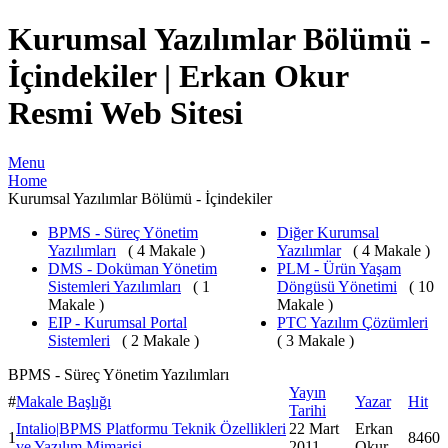
Kurumsal Yazılımlar Bölümü -
İçindekiler | Erkan Okur
Resmi Web Sitesi
Menu
Home
Kurumsal Yazılımlar Bölümü - İçindekiler
BPMS - Süreç Yönetim
Diğer Kurumsal
Yazılımları
( 4 Makale )
Yazılımlar
( 4 Makale )
DMS - Doküman Yönetim
PLM - Ürün Yaşam
Sistemleri Yazılımları
( 1
Döngüsü Yönetimi
( 10
Makale )
Makale )
EIP - Kurumsal Portal
PTC Yazılım Çözümleri
Sistemleri
( 2 Makale )
( 3 Makale )
BPMS - Süreç Yönetim Yazılımları
Yayın
#
Makale Başlığı
Yazar
Hit
Tarihi
Intalio|BPMS Platformu Teknik Özellikleri
22 Mart
Erkan
1
8460
ve Yazılım Mimarisi
2011
Okur