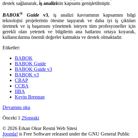
destek sağlanarak,
iş analizi
nin kapsamı genişletilmiştir.
®
BABOK
Guide
v3
, iş analizi kavramının kapsamını bilgi
teknolojisi projelerinin ötesine taşıyarak ve daha iyi iş çıktıları
üretmek ve iş başarısını yönetmek isteyen tüm profesyoneller için
gerekli olan yetenek ve bilgilerin ana hatlarını ortaya koyarak,
kullanıcılarına önemli değerler katmakta ve destek olmaktadır.
Etiketler:
BABOK
BABOK Guide
BABOK Guide v3
BABOK v3
CBAP
CCBA
IIBA
Kevin Brennan
Devamını oku
Önceki
1
2
Sonraki
© 2026 Erkan Okur Resmi Web Sitesi
Joomla!
is Free Software released under the GNU General Public