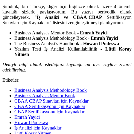
Şimdilik, biri Türkçe, diğer üçü İngilizce olmak üzere 4 önemli
kaynağı sizlerle paylaşıyorum. Bu yazıyı periyodik olarak
güncelleyerek, "
İş Analizi
ve
CBAA-CBAP
Sertifikasyon
Sınavları için Kaynakları" listesini zenginleştirmeyi planlıyorum.
Business Analyst's Mentor Book -
Emrah Yayici
Business Analysis Methodology Book -
Emrah Yayici
The Business Analyst's Handbook -
Howard Podeswa
Yazılım Testi İş Analizi Kullanılabilirlik -
Lütfi Koray
Yitmen
Detaylı bilgi almak istediğiniz kaynağa ait ayrı sayfayı ziyaret
edebilirsiniz.
Etiketler:
Business Analysis Methodology Book
Business Analysts Mentor Book
CBAA CBAP Sınavları için Kaynaklar
CBAA Sertifikasyonu için Kaynaklar
CBAP Sertifikasyonu için Kaynaklar
Emrah Yayici
Howard Podeswa
İş Analizi için Kaynaklar
Lütfi Koray Yitmen