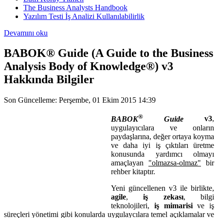
The Business Analysts Handbook
Yazılım Testi İş Analizi Kullanılabilirlik
Devamını oku
BABOK® Guide (A Guide to the Business
Analysis Body of Knowledge®) v3
Hakkında Bilgiler
Son Güncelleme: Perşembe, 01 Ekim 2015 14:39
®
BABOK
Guide
v3
,
uygulayıcılara ve onların
paydaşlarına, değer ortaya koyma
ve daha iyi iş çıktıları üretme
konusunda yardımcı olmayı
amaçlayan
"olmazsa-olmaz"
bir
rehber kitaptır.
Yeni güncellenen v3 ile birlikte,
agile
,
iş zekası
, bilgi
teknolojileri,
iş mimarisi
ve iş
süreçleri yönetimi gibi konularda uygulaycılara temel açıklamalar ve