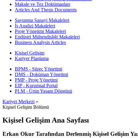
Makale ve Tez Dokümanları
Articles And Thesis Documents
Savunma Sanayi Makaleleri
İş Analizi Makaleleri
Proje Yönetimi Makaleleri
Endüstri Mühendisliği Makaleleri
Business Analysis Articles
Kişisel Gelişim
Kariyer Planlama
BPMS - Süreç Yönetimi
DMS - Doküman Yönetimi
PMP - Proje Yönetimi
EIP - Kurumsal Portal
PLM - Ürün Yaşam Döngüsü
Kariyer Merkezi
»
Kişisel Gelişim Bölümü
Kişisel Gelişim Ana Sayfası
Erkan Okur Tarafından Derlenmiş Kişisel Gelişim Yaz