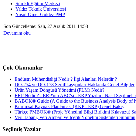
Sürekli Eğitim Merkezi
Yıldız Teknik Üniversitesi
Yusuf Ömer Güldez PMP
Son Güncelleme: Salı, 27 Aralık 2011 14:53
Devamını oku
Çok Okunanlar
Endüstri Mühendisliği Nedir ? İlgi Alanları Nelerdir ?
DO-254 ve DO-178 Sertifikasyonları Hakkında Genel Bilgiler
Ürün Yaşam Döngüsü Yönetimi (PLM) Nedir?
ERP Nedir ? - ERP'nin ABC'si - ERP Yazılımı Nasıl Seçilmeli 
BABOK® Guide (A Guide to the Business Analysis Body of K
Kurumsal Kaynak Planlaması (KKP - ERP) Genel Bakış
Türkçe PMBOK® (Proje Yönetimi Bilgi Birikimi Kılavuzu) Sat
Veri Tabanı, Veri Ambarı ve İçerik Yönetim Sistemleri Sunumu
Seçilmiş Yazılar