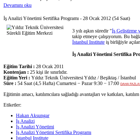
Devamını oku
İş Analizi Yönetimi Sertifika Programı - 28 Ocak 2012 (54 Saat)
3 yılı aşkın süredir "
İş Geliştirme
takip etmeye çalışıyorum. Bu bağl
İstanbul Institute
iş birliğiyle açıl
İş Analizi Yönetimi Sertifika P
Eğitim Tarihi :
28 Ocak 2011
Kontenjan :
25 kişi ile sınırlıdır.
Eğitim Yeri :
Yıldız Teknik Üniversitesi Yıldız / Beşiktaş / İstanbul
Süre :
54 Saat (4,5 Hafta) Cumartesi − Pazar 9:30 − 17:00
DAHA FAZLAS
Eğitimin amacı, katılımcılara sağladığı avantajları ve katkıları, katılı
Etiketler:
Hakan Aksungar
İş Analizi
İş Analizi Yönetimi
İş Analizi Yönetimi Sertifika Programı
İstanbul Institute