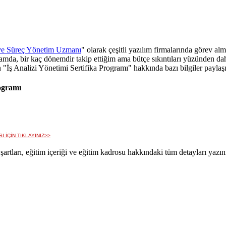
 ve Süreç Yönetim Uzmanı
" olarak çeşitli yazılım firmalarında görev a
amda, bir kaç dönemdir takip ettiğim ama bütçe sıkıntıları yüzünden d
an "İş Analizi Yönetimi Sertifika Programı" hakkında bazı bilgiler payla
rogramı
I İÇİN TIKLAYINIZ>>
m şartları, eğitim içeriği ve eğitim kadrosu hakkındaki tüm detayları yazı