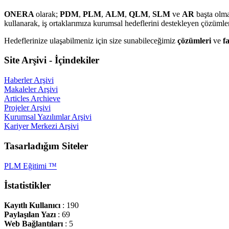
ONERA
olarak;
PDM
,
PLM
,
ALM
,
QLM
,
SLM
ve
AR
başta olma
kullanarak, iş ortaklarımıza kurumsal hedeflerini destekleyen çözüml
Hedeflerinize ulaşabilmeniz için size sunabileceğimiz
çözümleri
ve
f
Site Arşivi - İçindekiler
Haberler Arşivi
Makaleler Arşivi
Articles Archieve
Projeler Arşivi
Kurumsal Yazılımlar Arşivi
Kariyer Merkezi Arşivi
Tasarladığım Siteler
PLM Eğitimi ™
İstatistikler
Kayıtlı Kullanıcı
: 190
Paylaşılan Yazı
: 69
Web Bağlantıları
: 5