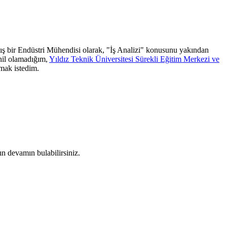
lmış bir Endüstri Mühendisi olarak, "İş Analizi" konusunu yakından
ahil olamadığım,
Yıldız Teknik Üniversitesi Sürekli Eğitim Merkezi ve
şmak istedim.
nın devamın bulabilirsiniz.