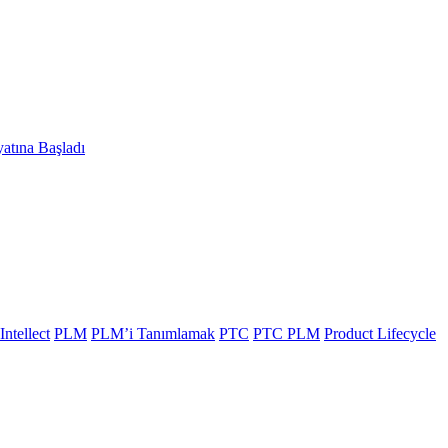
atına Başladı
Intellect
PLM
PLM’i Tanımlamak
PTC
PTC PLM
Product Lifecycle