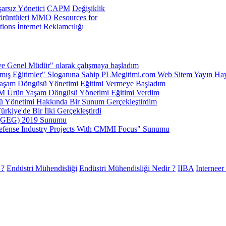
arsız Yönetici
CAPM
Değişiklik
rüntüleri
MMO
Resources for
tions
İnternet Reklamcılığı
ve Genel Müdür" olarak çalışmaya başladım
ış Eğitimler" Sloganına Sahip PLMegitimi.com Web Sitem Yayın Hay
şam Döngüsü Yönetimi Eğitimi Vermeye Başladım
 Ürün Yaşam Döngüsü Yönetimi Eğitimi Verdim
 Yönetimi Hakkında Bir Sunum Gerçekleştirdim
kiye'de Bir İlki Gerçekleştirdi
k (GEG) 2019 Sunumu
efense Industry Projects With CMMI Focus" Sunumu
 ?
Endüstri Mühendisliği
Endüstri Mühendisliği Nedir ?
IIBA
Interneer 