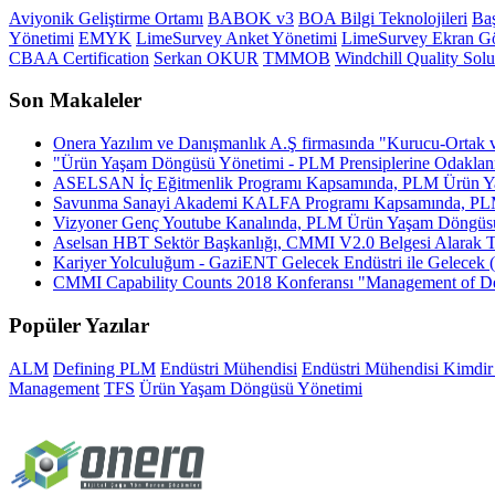
Aviyonik Geliştirme Ortamı
BABOK v3
BOA Bilgi Teknolojileri
Baş
Yönetimi
EMYK
LimeSurvey Anket Yönetimi
LimeSurvey Ekran Gö
CBAA Certification
Serkan OKUR
TMMOB
Windchill Quality Solu
Son Makaleler
Onera Yazılım ve Danışmanlık A.Ş firmasında "Kurucu-Ortak 
"Ürün Yaşam Döngüsü Yönetimi - PLM Prensiplerine Odaklanm
ASELSAN İç Eğitmenlik Programı Kapsamında, PLM Ürün Ya
Savunma Sanayi Akademi KALFA Programı Kapsamında, PLM
Vizyoner Genç Youtube Kanalında, PLM Ürün Yaşam Döngüsü
Aselsan HBT Sektör Başkanlığı, CMMI V2.0 Belgesi Alarak Tür
Kariyer Yolculuğum - GaziENT Gelecek Endüstri ile Gelece
CMMI Capability Counts 2018 Konferansı "Management of D
Popüler Yazılar
ALM
Defining PLM
Endüstri Mühendisi
Endüstri Mühendisi Kimdir
Management
TFS
Ürün Yaşam Döngüsü Yönetimi