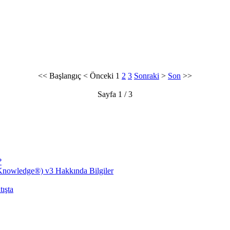
<<
Başlangıç
<
Önceki
1
2
3
Sonraki
>
Son
>>
Sayfa 1 / 3
?
nowledge®) v3 Hakkında Bilgiler
ışta