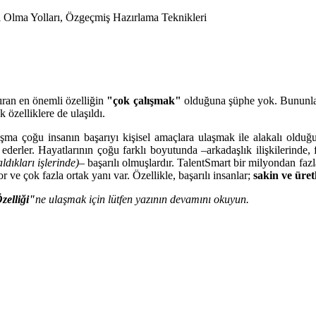
lı Olma Yolları, Özgeçmiş Hazırlama Teknikleri
yıran en önemli özelliğin
"çok çalışmak"
olduğuna şüphe yok. Bununla b
 özelliklere de ulaşıldı.
alışma çoğu insanın başarıyı kişisel amaçlara ulaşmak ile alakalı ol
ederler. Hayatlarının çoğu farklı boyutunda –arkadaşlık ilişkilerinde, f
dıkları işlerinde)
– başarılı olmuşlardır. TalentSmart bir milyondan fazl
r ve çok fazla ortak yanı var. Özellikle, başarılı insanlar;
sakin ve üret
zelliği"
ne ulaşmak için lütfen yazının devamını okuyun.