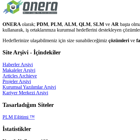
ONERA
olarak;
PDM
,
PLM
,
ALM
,
QLM
,
SLM
ve
AR
başta olma
kullanarak, iş ortaklarımıza kurumsal hedeflerini destekleyen çözüml
Hedeflerinize ulaşabilmeniz için size sunabileceğimiz
çözümleri
ve
f
Site Arşivi - İçindekiler
Haberler Arşivi
Makaleler Arşivi
Articles Archieve
Projeler Arşivi
Kurumsal Yazılımlar Arşivi
Kariyer Merkezi Arşivi
Tasarladığım Siteler
PLM Eğitimi ™
İstatistikler