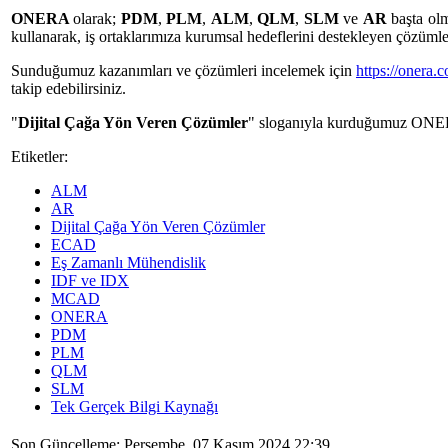
ONERA
olarak;
PDM
,
PLM
,
ALM
,
QLM
,
SLM
ve
AR
başta ol
kullanarak, iş ortaklarımıza kurumsal hedeflerini destekleyen çözüml
Sunduğumuz kazanımları ve çözümleri incelemek için
https://onera.c
takip edebilirsiniz.
"
Dijital Çağa Yön Veren Çözümler
" sloganıyla kurduğumuz
ONE
Etiketler:
ALM
AR
Dijital Çağa Yön Veren Çözümler
ECAD
Eş Zamanlı Mühendislik
IDF ve IDX
MCAD
ONERA
PDM
PLM
QLM
SLM
Tek Gerçek Bilgi Kaynağı
Son Güncelleme: Perşembe, 07 Kasım 2024 22:39