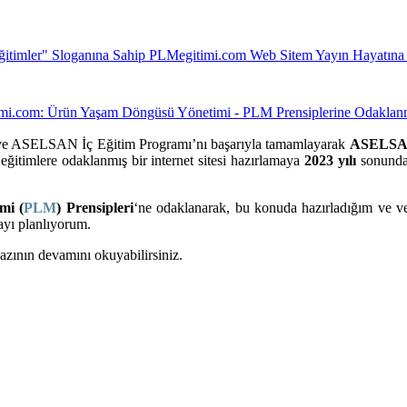
itimler" Sloganına Sahip PLMegitimi.com Web Sitem Yayın Hayatına 
 ve ASELSAN İç Eğitim Programı’nı başarıyla tamamlayarak
ASELSAN
eğitimlere odaklanmış bir internet sitesi hazırlamaya
2023 yılı
sonunda 
mi (
PLM
) Prensipleri
‘ne odaklanarak, bu konuda hazırladığım ve ver
ayı planlıyorum.
yazının devamını okuyabilirsiniz.