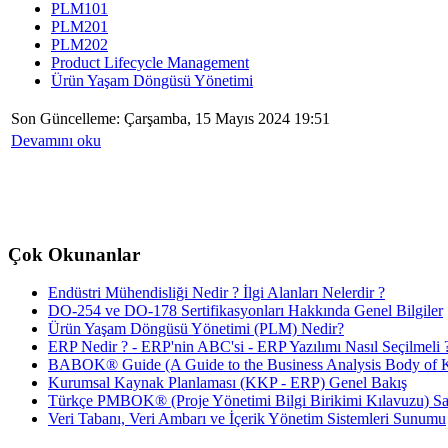
PLM101
PLM201
PLM202
Product Lifecycle Management
Ürün Yaşam Döngüsü Yönetimi
Son Güncelleme: Çarşamba, 15 Mayıs 2024 19:51
Devamını oku
Çok Okunanlar
Endüstri Mühendisliği Nedir ? İlgi Alanları Nelerdir ?
DO-254 ve DO-178 Sertifikasyonları Hakkında Genel Bilgiler
Ürün Yaşam Döngüsü Yönetimi (PLM) Nedir?
ERP Nedir ? - ERP'nin ABC'si - ERP Yazılımı Nasıl Seçilmeli 
BABOK® Guide (A Guide to the Business Analysis Body of K
Kurumsal Kaynak Planlaması (KKP - ERP) Genel Bakış
Türkçe PMBOK® (Proje Yönetimi Bilgi Birikimi Kılavuzu) Sat
Veri Tabanı, Veri Ambarı ve İçerik Yönetim Sistemleri Sunumu