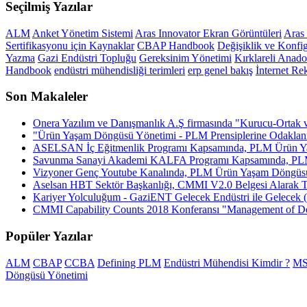
Seçilmiş Yazılar
ALM
Anket Yönetim Sistemi
Aras Innovator Ekran Görüntüleri
Aras
Sertifikasyonu için Kaynaklar
CBAP Handbook
Değişiklik ve Konfi
Yazma
Gazi Endüstri Topluğu
Gereksinim Yönetimi
Kırklareli Anado
Handbook
endüstri mühendisliği terimleri
erp genel bakış
İnternet Re
Son Makaleler
Onera Yazılım ve Danışmanlık A.Ş firmasında "Kurucu-Ortak 
"Ürün Yaşam Döngüsü Yönetimi - PLM Prensiplerine Odaklanm
ASELSAN İç Eğitmenlik Programı Kapsamında, PLM Ürün Ya
Savunma Sanayi Akademi KALFA Programı Kapsamında, PLM
Vizyoner Genç Youtube Kanalında, PLM Ürün Yaşam Döngüsü
Aselsan HBT Sektör Başkanlığı, CMMI V2.0 Belgesi Alarak Tür
Kariyer Yolculuğum - GaziENT Gelecek Endüstri ile Gelece
CMMI Capability Counts 2018 Konferansı "Management of D
Popüler Yazılar
ALM
CBAP
CCBA
Defining PLM
Endüstri Mühendisi Kimdir ?
MS
Döngüsü Yönetimi