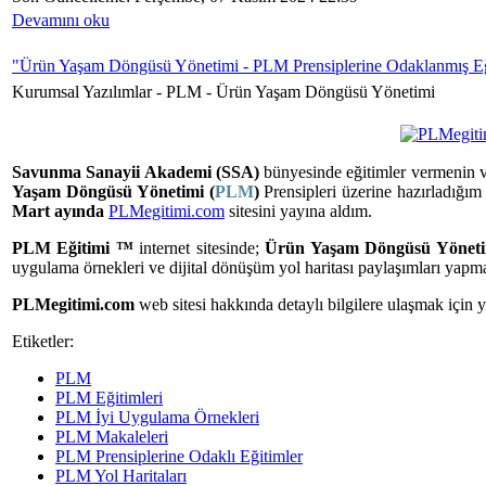
Devamını oku
"Ürün Yaşam Döngüsü Yönetimi - PLM Prensiplerine Odaklanmış Eğ
Kurumsal Yazılımlar -
PLM - Ürün Yaşam Döngüsü Yönetimi
Savunma Sanayii Akademi (SSA)
bünyesinde eğitimler vermenin
Yaşam Döngüsü Yönetimi (
PLM
)
Prensipleri üzerine hazırladığım 
Mart ayında
PLMegitimi.com
sitesini yayına aldım.
PLM Eğitimi ™
internet sitesinde;
Ürün Yaşam Döngüsü Yöneti
uygulama örnekleri ve dijital dönüşüm yol haritası paylaşımları yapm
PLMegitimi.com
web sitesi hakkında detaylı bilgilere ulaşmak için 
Etiketler:
PLM
PLM Eğitimleri
PLM İyi Uygulama Örnekleri
PLM Makaleleri
PLM Prensiplerine Odaklı Eğitimler
PLM Yol Haritaları