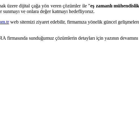
mak üzere dijital çağa yön veren çözümler ile "
eş zamanlı mühendisli
er sunmayı ve onlara değer katmayı hedefliyoruz.
om.tr
web sitemizi ziyaret edebilir, firmamıza yönelik güncel gelişmele
RA
firmasında sunduğumuz çözümlerin detayları için yazının devamını 