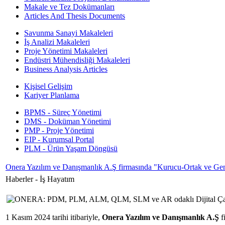
Makale ve Tez Dokümanları
Articles And Thesis Documents
Savunma Sanayi Makaleleri
İş Analizi Makaleleri
Proje Yönetimi Makaleleri
Endüstri Mühendisliği Makaleleri
Business Analysis Articles
Kişisel Gelişim
Kariyer Planlama
BPMS - Süreç Yönetimi
DMS - Doküman Yönetimi
PMP - Proje Yönetimi
EIP - Kurumsal Portal
PLM - Ürün Yaşam Döngüsü
Onera Yazılım ve Danışmanlık A.Ş firmasında "Kurucu-Ortak ve Gen
Haberler -
İş Hayatım
1 Kasım 2024 tarihi itibariyle,
Onera Yazılım ve Danışmanlık A.Ş
f