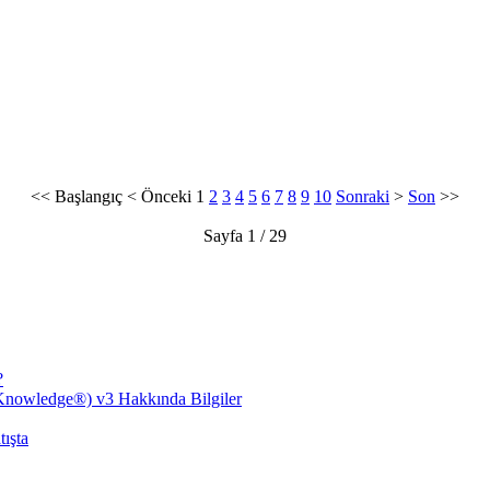
<<
Başlangıç
<
Önceki
1
2
3
4
5
6
7
8
9
10
Sonraki
>
Son
>>
Sayfa 1 / 29
?
nowledge®) v3 Hakkında Bilgiler
ışta