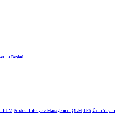
atına Başladı
C PLM
Product Lifecycle Management
QLM
TFS
Ürün Yaşam