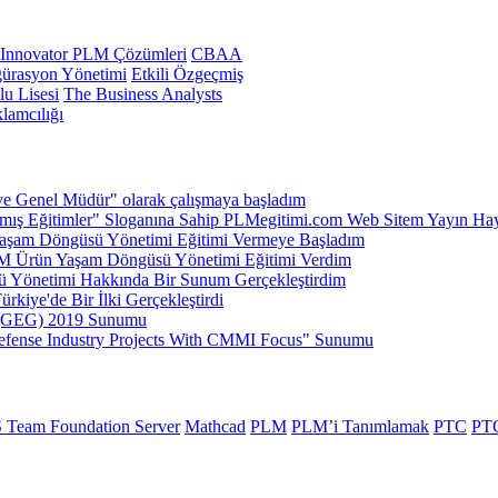
 Innovator PLM Çözümleri
CBAA
gürasyon Yönetimi
Etkili Özgeçmiş
lu Lisesi
The Business Analysts
klamcılığı
ve Genel Müdür" olarak çalışmaya başladım
ış Eğitimler" Sloganına Sahip PLMegitimi.com Web Sitem Yayın Hay
şam Döngüsü Yönetimi Eğitimi Vermeye Başladım
 Ürün Yaşam Döngüsü Yönetimi Eğitimi Verdim
 Yönetimi Hakkında Bir Sunum Gerçekleştirdim
kiye'de Bir İlki Gerçekleştirdi
k (GEG) 2019 Sunumu
efense Industry Projects With CMMI Focus" Sunumu
 Team Foundation Server
Mathcad
PLM
PLM’i Tanımlamak
PTC
PT