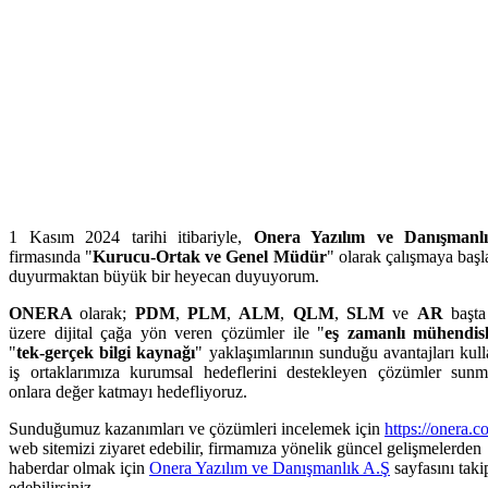
1 Kasım 2024 tarihi itibariyle,
Onera Yazılım ve Danışmanl
firmasında "
Kurucu-Ortak ve Genel Müdür
" olarak çalışmaya başl
duyurmaktan büyük bir heyecan duyuyorum.
ONERA
olarak;
PDM
,
PLM
,
ALM
,
QLM
,
SLM
ve
AR
başt
üzere dijital çağa yön veren çözümler ile "
eş zamanlı mühendisl
"
tek-gerçek bilgi kaynağı
" yaklaşımlarının sunduğu avantajları kull
iş ortaklarımıza kurumsal hedeflerini destekleyen çözümler sun
onlara değer katmayı hedefliyoruz.
Sunduğumuz kazanımları ve çözümleri incelemek için
https://onera.c
web sitemizi ziyaret edebilir, firmamıza yönelik güncel gelişmelerden
haberdar olmak için
Onera Yazılım ve Danışmanlık A.Ş
sayfasını taki
edebilirsiniz.