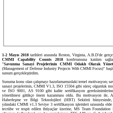
1-2 Mayıs 2018
tarihleri arasında
Reston, Virginia, A.B.D'de gerçe
CMMI Capability Counts 2018
konferansına katılım sağla
"
Savunma Sanayi Projelerinin CMMI Odaklı Olarak Yöneti
(Management of Defense Industry Projects With CMMI Focus)" başlık
sunum gerçekleştirdim.
Sunuma konu olan çalışmayı hazırlamamızdaki temel motivasyon; s
a
sanayi projelerinin,
CMMI V1.3, ISO 15504 gibi s
üreç olgunluk mod
ve
ISO 9001, AS 9100 gibi k
alite sertifikasyon gereksinimleri
yönetilmesi gittikçe önem kazanması oldu.
Bu motivasyon ile, A
Haberleşme ve Bilgi Teknolojileri (HBT) Sektörü bünyesinde
yılındaki CMMI v1.3 Seviye 3 sertifikasyon işlemleri sırasında elde
tecrübe ve tespit edilen ihtiyaçlar üzerine, MS Team Foundation 