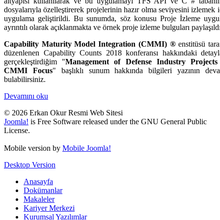
altyapısı kullanılarak ve bu uygulamayı TFS API ve C # taban
dosyalarıyla özelleştirerek projelerinin hazır olma seviyesini izlemek i
uygulama geliştirildi.
Bu sunumda, söz konusu Proje İzleme uygu
ayrıntılı olarak açıklanmakta ve örnek proje izleme bulguları paylaşıldı
Capability Maturity Model Integration (CMMI) ®
enstitüsü tar
düzenlenen
Capability Counts 2018 konferansı hakkındaki detayl
gerçekleştirdiğim "
Management of Defense Industry Projects
CMMI Focus
" başlıklı sunum hakkında bilgileri
yazının dev
bulabilirsiniz.
Devamını oku
© 2026 Erkan Okur Resmi Web Sitesi
Joomla!
is Free Software released under the GNU General Public
License.
Mobile version by
Mobile Joomla!
Desktop Version
Anasayfa
Dokümanlar
Makaleler
Kariyer Merkezi
Kurumsal Yazılımlar