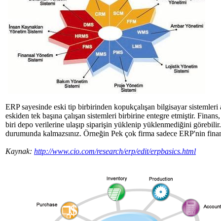
ERP sayesinde eski tip birbirinden kopukçalışan bilgisayar sistemleri a
eskiden tek başına çalışan sistemleri birbirine entegre etmiştir. Finan
biri depo verilerine ulaşıp siparişin yüklenip yüklenmediğini görebi
durumunda kalmazsınız. Örneğin Pek çok firma sadece ERP'nin finans y
Kaynak:
http://www.cio.com/research/erp/edit/erpbasics.html