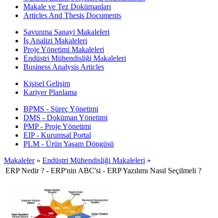
Makale ve Tez Dokümanları
Articles And Thesis Documents
Savunma Sanayi Makaleleri
İş Analizi Makaleleri
Proje Yönetimi Makaleleri
Endüstri Mühendisliği Makaleleri
Business Analysis Articles
Kişisel Gelişim
Kariyer Planlama
BPMS - Süreç Yönetimi
DMS - Doküman Yönetimi
PMP - Proje Yönetimi
EIP - Kurumsal Portal
PLM - Ürün Yaşam Döngüsü
Makaleler
»
Endüstri Mühendisliği Makaleleri
»
ERP Nedir ? - ERP'nin ABC'si - ERP Yazılımı Nasıl Seçilmeli ?