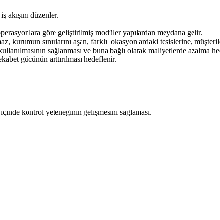
ş akışını düzenler.
perasyonlara göre geliştirilmiş modüler yapılardan meydana gelir.
kurumun sınırlarını aşan, farklı lokasyonlardaki tesislerine, müşterileri
kullanılmasının sağlanması ve buna bağlı olarak maliyetlerde azalma hed
ekabet gücünün arttırılması hedeflenir.
.
içinde kontrol yeteneğinin gelişmesini sağlaması.