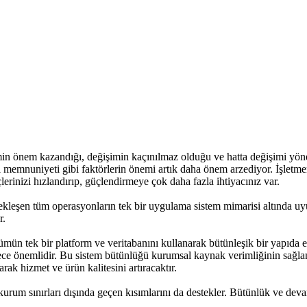
timin önem kazandığı, değişimin kaçınılmaz olduğu ve hatta değişimi yön
eri memnuniyeti gibi faktörlerin önemi artık daha önem arzediyor. İşletm
lerinizi hızlandırıp, güçlendirmeye çok daha fazla ihtiyacınız var.
çekleşen tüm operasyonların tek bir uygulama sistem mimarisi altında
r.
lümün tek bir platform ve veritabanını kullanarak bütünleşik bir yapıda en
ece önemlidir. Bu sistem bütünlüğü kurumsal kaynak verimliğinin sağlanma
arak hizmet ve ürün kalitesini artıracaktır.
um sınırları dışında geçen kısımlarını da destekler. Bütünlük ve devam