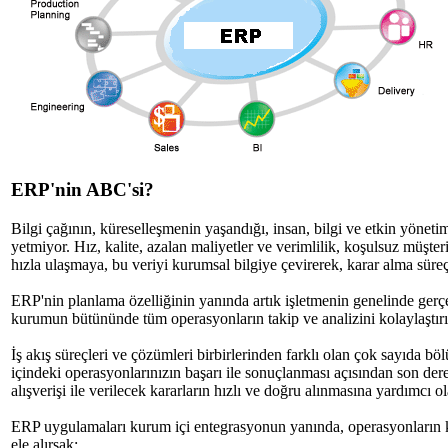
ERP'nin ABC'si?
Bilgi çağının, küreselleşmenin yaşandığı, insan, bilgi ve etkin yöne
yetmiyor. Hız, kalite, azalan maliyetler ve verimlilik, koşulsuz müşt
hızla ulaşmaya, bu veriyi kurumsal bilgiye çevirerek, karar alma süreç
ERP'nin planlama özelliğinin yanında artık işletmenin genelinde ger
kurumun bütününde tüm operasyonların takip ve analizini kolaylaştırı
İş akış süreçleri ve çözümleri birbirlerinden farklı olan çok sayıda bö
içindeki operasyonlarınızın başarı ile sonuçlanması açısından son der
alışverişi ile verilecek kararların hızlı ve doğru alınmasına yardımcı ol
ERP uygulamaları kurum içi entegrasyonun yanında, operasyonların kur
ele alırsak: