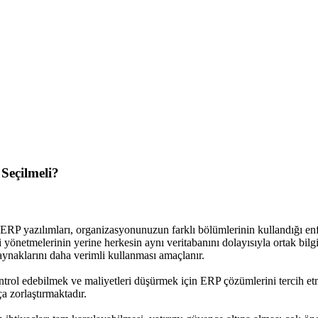
Seçilmeli?
RP yazılımları, organizasyonunuzun farklı bölümlerinin kullandığı enf
yi yönetmelerinin yerine herkesin aynı veritabanını dolayısıyla ortak bilg
aynaklarını daha verimli kullanması amaçlanır.
rol edebilmek ve maliyetleri düşürmek için ERP çözümlerini tercih etmek
 zorlaştırmaktadır.