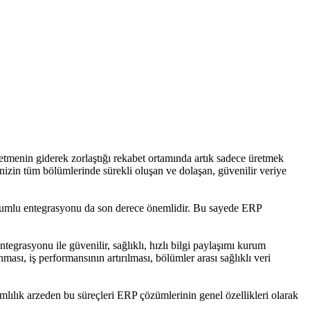
etmenin giderek zorlaştığı rekabet ortamında artık sadece üretmek
enizin tüm bölümlerinde sürekli oluşan ve dolaşan, güvenilir veriye
 uyumlu entegrasyonu da son derece önemlidir. Bu sayede ERP
tegrasyonu ile güvenilir, sağlıklı, hızlı bilgi paylaşımı kurum
sı, iş performansının artırılması, bölümler arası sağlıklı veri
lılık arzeden bu süreçleri ERP çözümlerinin genel özellikleri olarak