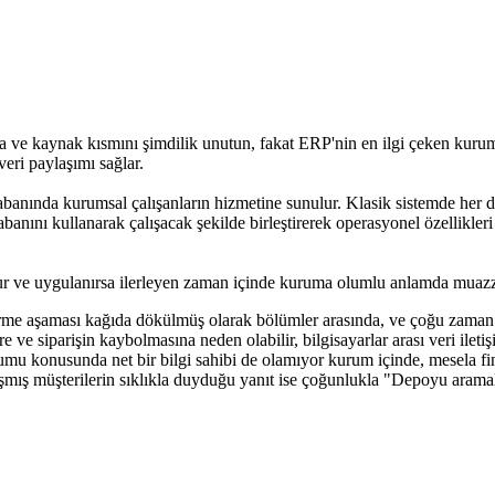
a ve kaynak kısmını şimdilik unutun, fakat ERP'nin en ilgi çeken kurum
veri paylaşımı sağlar.
tabanında kurumsal çalışanların hizmetine sunulur. Klasik sistemde her d
abanını kullanarak çalışacak şekilde birleştirerek operasyonel özellikleri 
r ve uygulanırsa ilerleyen zaman içinde kuruma olumlu anlamda muazzam
dirme aşaması kağıda dökülmüş olarak bölümler arasında, ve çoğu zaman da
ve siparişin kaybolmasına neden olabilir, bilgisayarlar arası veri iletiş
rumu konusunda net bir bilgi sahibi de olamıyor kurum içinde, mesela 
şmış müşterilerin sıklıkla duyduğu yanıt ise çoğunlukla "Depoyu aramalı