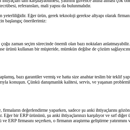
 ihtiyaçları tam karşılayabilmesi, yatırımı güvence altına alması çok ön
ecrübesi, referansları, mali yapısı da bulunmalıdır.
erliliğidir. Eğer ürün, gerek teknoloji gerekse altyapı olarak firmanın 
in başlangıç önerilerimiz:
r çoğu zaman seçim sürecinde önemli olan bazı noktaları anlatmayabilir.
se ürünü kullanan bir müşteride, mümkün değilse de çözüm sağlayıcının 
plamış, bazı garantiler vermiş ve hatta size anahtar teslim bir teklif y
arıyla konuşun. Çünkü danışmanlık kalitesi, servis, ve yaşanan problemle
 firmaların değerlendirme yaparken, sadece şu anki ihtiyaçlarını gözön
. Eğer bir ERP ürününü, şu anki ihtiyaçlarınızı karşılıyor ve sırf diğer
 ERP firmasını seçerken, o firmanın araştırma geliştirme yatırımını ve