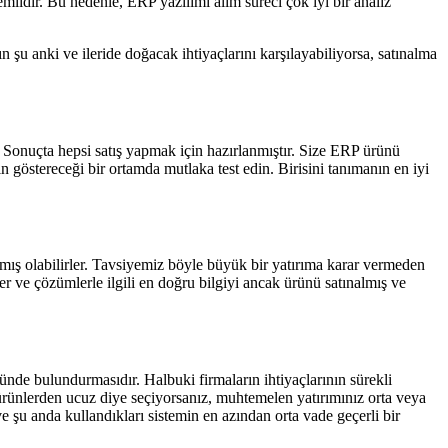
emlidir. Bu nedenle, ERP yazılımı alım süreci çok iyi bir analiz
şu anki ve ileride doğacak ihtiyaçlarını karşılayabiliyorsa, satınalma
 Sonuçta hepsi satış yapmak için hazırlanmıştır. Size ERP ürünü
göstereceği bir ortamda mutlaka test edin. Birisini tanımanın en iyi
apmış olabilirler. Tavsiyemiz böyle büyük bir yatırıma karar vermeden
r ve çözümlerle ilgili en doğru bilgiyi ancak ürünü satınalmış ve
ünde bulundurmasıdır. Halbuki firmaların ihtiyaçlarının sürekli
 ürünlerden ucuz diye seçiyorsanız, muhtemelen yatırımınız orta veya
 şu anda kullandıkları sistemin en azından orta vade geçerli bir