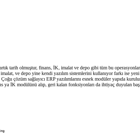
rtık tarih olmuştur, finans, İK, imalat ve depo gibi tüm bu operasyonları
s, imalat, ve depo yine kendi yazılım sistemlerini kullanıyor farkı ise ye
lir. Çoğu çözüm sağlayıcı ERP yazılımlarını esnek modüler yapıda kurulu
a İK modülünü alıp, geri kalan fonksiyonları da ihtiyaç duyulan başka