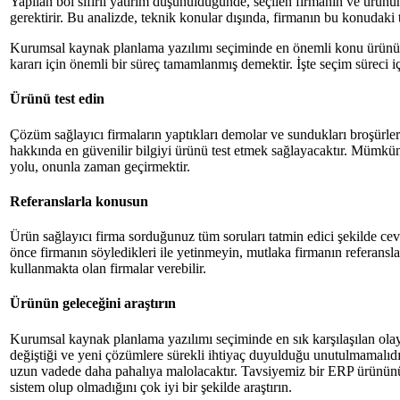
Yapılan bol sıfırlı yatırım düşünüldüğünde, seçilen firmanın ve ürünün
gerektirir. Bu analizde, teknik konular dışında, firmanın bu konudaki t
Kurumsal kaynak planlama yazılımı seçiminde en önemli konu ürünün yet
kararı için önemli bir süreç tamamlanmış demektir. İşte seçim süreci iç
Ürünü test edin
Çözüm sağlayıcı firmaların yaptıkları demolar ve sundukları broşürle
hakkında en güvenilir bilgiyi ürünü test etmek sağlayacaktır. Mümkün
yolu, onunla zaman geçirmektir.
Referanslarla konusun
Ürün sağlayıcı firma sorduğunuz tüm soruları tatmin edici şekilde ceva
önce firmanın söyledikleri ile yetinmeyin, mutlaka firmanın referansl
kullanmakta olan firmalar verebilir.
Ürünün geleceğini araştırın
Kurumsal kaynak planlama yazılımı seçiminde en sık karşılaşılan olay,
değiştiği ve yeni çözümlere sürekli ihtiyaç duyulduğu unutulmamalıdır
uzun vadede daha pahalıya malolacaktır. Tavsiyemiz bir ERP ürününü ve
sistem olup olmadığını çok iyi bir şekilde araştırın.