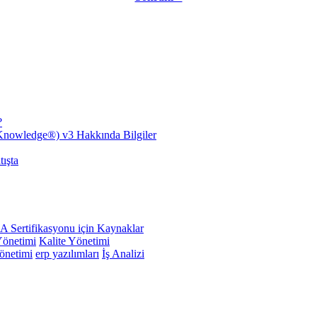
?
nowledge®) v3 Hakkında Bilgiler
ışta
 Sertifikasyonu için Kaynaklar
Yönetimi
Kalite Yönetimi
önetimi
erp yazılımları
İş Analizi