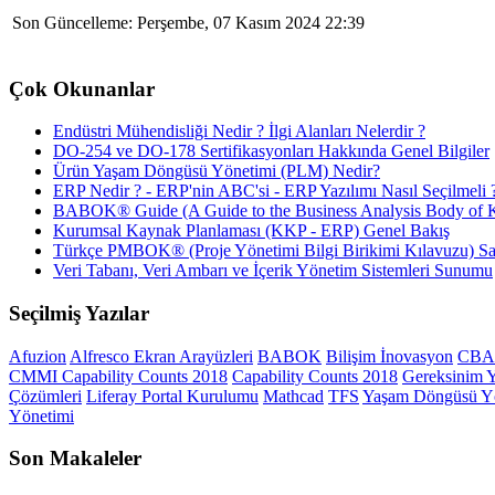
Son Güncelleme: Perşembe, 07 Kasım 2024 22:39
Çok Okunanlar
Endüstri Mühendisliği Nedir ? İlgi Alanları Nelerdir ?
DO-254 ve DO-178 Sertifikasyonları Hakkında Genel Bilgiler
Ürün Yaşam Döngüsü Yönetimi (PLM) Nedir?
ERP Nedir ? - ERP'nin ABC'si - ERP Yazılımı Nasıl Seçilmeli 
BABOK® Guide (A Guide to the Business Analysis Body of K
Kurumsal Kaynak Planlaması (KKP - ERP) Genel Bakış
Türkçe PMBOK® (Proje Yönetimi Bilgi Birikimi Kılavuzu) Sat
Veri Tabanı, Veri Ambarı ve İçerik Yönetim Sistemleri Sunumu
Seçilmiş Yazılar
Afuzion
Alfresco Ekran Arayüzleri
BABOK
Bilişim İnovasyon
CBAA
CMMI Capability Counts 2018
Capability Counts 2018
Gereksinim 
Çözümleri
Liferay Portal Kurulumu
Mathcad
TFS
Yaşam Döngüsü Y
Yönetimi
Son Makaleler