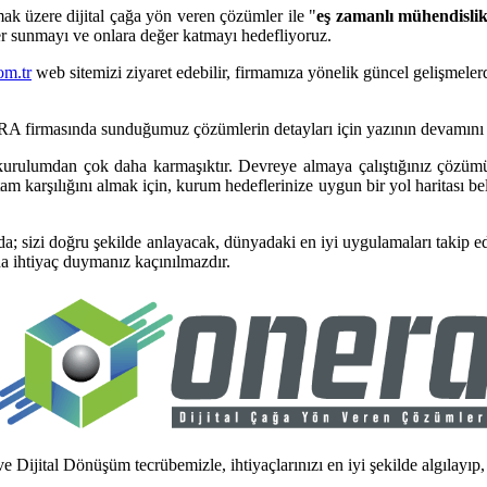
mak üzere dijital çağa yön veren çözümler ile "
eş zamanlı mühendisli
er sunmayı ve onlara değer katmayı hedefliyoruz.
om.tr
web sitemizi ziyaret edebilir, firmamıza yönelik güncel gelişmele
RA
firmasında sunduğumuz çözümlerin detayları için yazının devamını 
rulumdan çok daha karmaşıktır. Devreye almaya çalıştığınız çözümü 
tam karşılığını almak için, kurum hedeflerinize uygun bir yol haritası
zi doğru şekilde anlayacak, dünyadaki en iyi uygulamaları takip edip
ına ihtiyaç duymanız kaçınılmazdır.
Dijital Dönüşüm tecrübemizle, ihtiyaçlarınızı en iyi şekilde algılayı