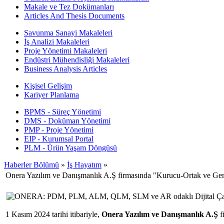
Makale ve Tez Dokümanları
Articles And Thesis Documents
Savunma Sanayi Makaleleri
İş Analizi Makaleleri
Proje Yönetimi Makaleleri
Endüstri Mühendisliği Makaleleri
Business Analysis Articles
Kişisel Gelişim
Kariyer Planlama
BPMS - Süreç Yönetimi
DMS - Doküman Yönetimi
PMP - Proje Yönetimi
EIP - Kurumsal Portal
PLM - Ürün Yaşam Döngüsü
Haberler Bölümü
»
İş Hayatım
»
Onera Yazılım ve Danışmanlık A.Ş firmasında "Kurucu-Ortak ve Gen
1 Kasım 2024 tarihi itibariyle,
Onera Yazılım ve Danışmanlık A.Ş
f