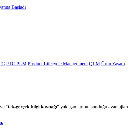
atına Başladı
TC
PTC PLM
Product Lifecycle Management
QLM
Ürün Yaşam
 ve "
tek-gerçek bilgi kaynağı
" yaklaşımlarının sunduğu avantajları
n.