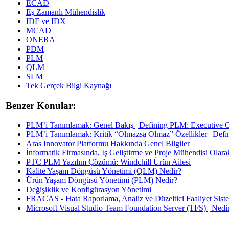
ECAD
Eş Zamanlı Mühendislik
IDF ve IDX
MCAD
ONERA
PDM
PLM
QLM
SLM
Tek Gerçek Bilgi Kaynağı
Benzer Konular:
PLM’i Tanımlamak: Genel Bakış | Defining PLM: Executive 
PLM’i Tanımlamak: Kritik “Olmazsa Olmaz” Özellikler | Defin
Aras Innovator Platformu Hakkında Genel Bilgiler
İnformatik Firmasında, İş Geliştirme ve Proje Mühendisi Olar
PTC PLM Yazılım Çözümü: Windchill Ürün Ailesi
Kalite Yaşam Döngüsü Yönetimi (QLM) Nedir?
Ürün Yaşam Döngüsü Yönetimi (PLM) Nedir?
Değişiklik ve Konfigürasyon Yönetimi
FRACAS - Hata Raporlama, Analiz ve Düzeltici Faaliyet Sist
Microsoft Visual Studio Team Foundation Server (TFS) | Nedir