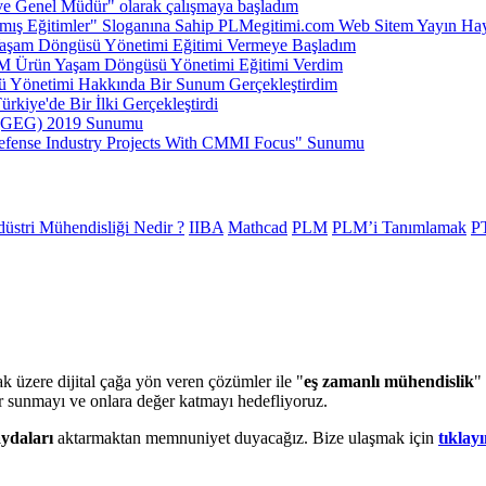
ve Genel Müdür" olarak çalışmaya başladım
ış Eğitimler" Sloganına Sahip PLMegitimi.com Web Sitem Yayın Hay
şam Döngüsü Yönetimi Eğitimi Vermeye Başladım
 Ürün Yaşam Döngüsü Yönetimi Eğitimi Verdim
 Yönetimi Hakkında Bir Sunum Gerçekleştirdim
kiye'de Bir İlki Gerçekleştirdi
k (GEG) 2019 Sunumu
efense Industry Projects With CMMI Focus" Sunumu
üstri Mühendisliği Nedir ?
IIBA
Mathcad
PLM
PLM’i Tanımlamak
P
k üzere dijital çağa yön veren çözümler ile "
eş zamanlı mühendislik
"
er sunmayı ve onlara değer katmayı hedefliyoruz.
aydaları
aktarmaktan memnuniyet duyacağız. Bize ulaşmak için
tıklayı