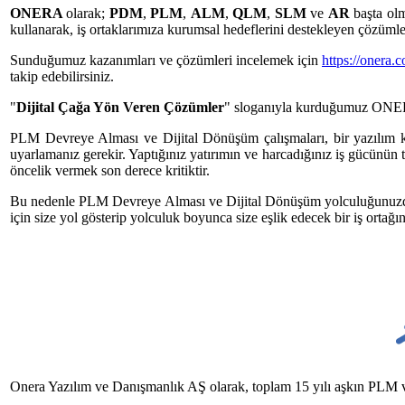
ONERA
olarak;
PDM
,
PLM
,
ALM
,
QLM
,
SLM
ve
AR
başta ol
kullanarak, iş ortaklarımıza kurumsal hedeflerini destekleyen çözüml
Sunduğumuz kazanımları ve çözümleri incelemek için
https://onera.c
takip edebilirsiniz.
"
Dijital Çağa Yön Veren Çözümler
" sloganıyla kurduğumuz
ONE
PLM Devreye Alması ve Dijital Dönüşüm çalışmaları, bir yazılım ku
uyarlamanız gerekir. Yaptığınız yatırımın ve harcadığınız iş gücünün 
öncelik vermek son derece kritiktir.
Bu nedenle PLM Devreye Alması ve Dijital Dönüşüm yolculuğunuzda; si
için size yol gösterip yolculuk boyunca size eşlik edecek bir iş ortağ
Onera Yazılım ve Danışmanlık AŞ olarak, toplam 15 yılı aşkın PLM ve 