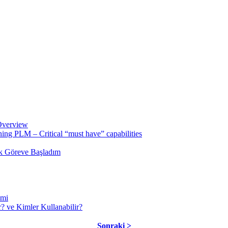
Overview
ing PLM – Critical “must have” capabilities
ak Göreve Başladım
emi
? ve Kimler Kullanabilir?
Sonraki >