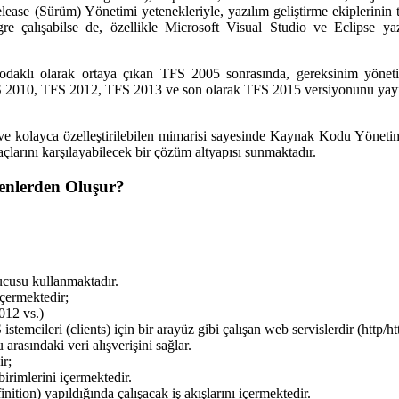
lease (Sürüm) Yönetimi yetenekleriyle, yazılım geliştirme ekiplerinin t
gre çalışabilse de, özellikle Microsoft Visual Studio ve Eclipse yaz
klı olarak ortaya çıkan TFS 2005 sonrasında, gereksinim yönetimi
 2010, TFS 2012, TFS 2013 ve son olarak TFS 2015 versiyonunu yayı
ve kolayca özelleştirilebilen mimarisi sayesinde Kaynak Kodu Yönetimi
çlarını karşılayabilecek bir çözüm altyapısı sunmaktadır.
enlerden Oluşur?
cusu kullanmaktadır.
çermektedir;
12 vs.)
cileri (clients) için bir arayüz gibi çalışan web servislerdir (http/ht
sındaki veri alışverişini sağlar.
ir;
irimlerini içermektedir.
ition) yapıldığında çalışacak iş akışlarını içermektedir.