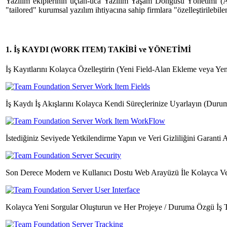
Yazılım ekiplerinin uçtan-uca Yazılım Yaşam Döngüsü Yönetimi 
"tailored" kurumsal yazılım ihtiyacına sahip firmlara "özelleştirilebile
1. İş KAYDI (WORK ITEM) TAKİBİ ve YÖNETİMİ
İş Kayıtlarını Kolayca Özelleştirin (Yeni Field-Alan Ekleme veya Y
İş Kaydı İş Akışlarını Kolayca Kendi Süreçlerinize Uyarlayın (Durum
İstediğiniz Seviyede Yetkilendirme Yapın ve Veri Gizliliğini Garanti A
Son Derece Modern ve Kullanıcı Dostu Web Arayüzü İle Kolayca Ver
Kolayca Yeni Sorgular Oluşturun ve Her Projeye / Duruma Özgü İş 