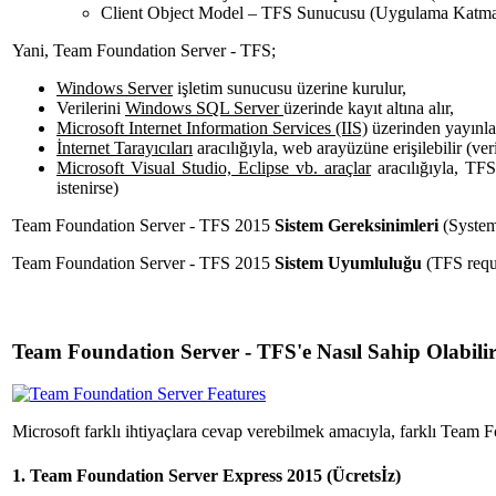
Client Object Model – TFS Sunucusu (Uygulama Katmanı) 
Yani, Team Foundation Server - TFS;
Windows Server
işletim sunucusu üzerine kurulur,
Verilerini
Windows SQL Server
üzerinde kayıt altına alır,
Microsoft Internet Information Services (IIS)
üzerinden yayınla
İnternet Tarayıcıları
aracılığıyla, web arayüzüne erişilebilir (veri
Microsoft Visual Studio, Eclipse vb. araçlar
aracılığıyla, TFS
istenirse)
Team Foundation Server - TFS 2015
Sistem Gereksinimleri
(System
Team Foundation Server - TFS 2015
Sistem Uyumluluğu
(TFS requ
Team Foundation Server - TFS'e Nasıl Sahip Olabilir
Microsoft farklı ihtiyaçlara cevap verebilmek amacıyla, farklı Team 
1. Team Foundation Server Express 2015 (Ücretsİz)