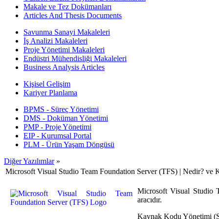
Makale ve Tez Dokümanları
Articles And Thesis Documents
Savunma Sanayi Makaleleri
İş Analizi Makaleleri
Proje Yönetimi Makaleleri
Endüstri Mühendisliği Makaleleri
Business Analysis Articles
Kişisel Gelişim
Kariyer Planlama
BPMS - Süreç Yönetimi
DMS - Doküman Yönetimi
PMP - Proje Yönetimi
EIP - Kurumsal Portal
PLM - Ürün Yaşam Döngüsü
Diğer Yazılımlar
»
Microsoft Visual Studio Team Foundation Server (TFS) | Nedir? ve K
Microsoft Visual Studio
aracıdır.
Kaynak Kodu Yönetimi (So