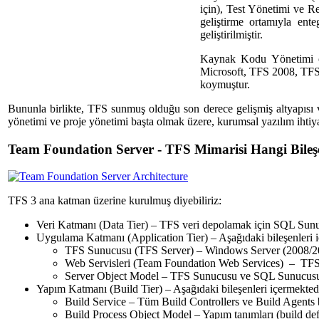
için), Test Yönetimi ve Re
geliştirme ortamıyla ente
geliştirilmiştir.
Kaynak Kodu Yönetimi oda
Microsoft, TFS 2008, TFS
koymuştur.
Bununla birlikte, TFS sunmuş olduğu son derece gelişmiş altyapısı 
yönetimi ve proje yönetimi başta olmak üzere, kurumsal yazılım ihtiya
Team Foundation Server - TFS Mimarisi Hangi Bileş
TFS 3 ana katman üzerine kurulmuş diyebiliriz:
Veri Katmanı (Data Tier) – TFS veri depolamak için SQL Sunu
Uygulama Katmanı (Application Tier) – Aşağıdaki bileşenleri i
TFS Sunucusu (TFS Server) – Windows Server (2008/20
Web Servisleri (Team Foundation Web Services) – TFS istem
Server Object Model – TFS Sunucusu ve SQL Sunucusu ara
Yapım Katmanı (Build Tier) – Aşağıdaki bileşenleri içermekted
Build Service – Tüm Build Controllers ve Build Agents b
Build Process Object Model – Yapım tanımları (build defin