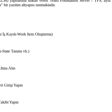
(ALM) yapmasına imkan veren Team Foundation Server - TFS; aynı z
n" bir yazılım altyapısı sunmaktadır.
eni İş Kaydı-Work Item Oluşturma)
-State Tanımı vb.)
ltına Alın
i Girişi Yapın
Takibi Yapın