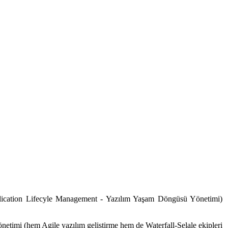
lication Lifecyle Management - Yazılım Yaşam Döngüsü Yönetimi)
mi (hem Agile yazılım geliştirme hem de Waterfall-Şelale ekipleri