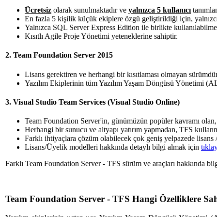
Ücretsiz
olarak sunulmaktadır ve
yalnızca 5 kullanıcı
tanımlam
En fazla 5 kişilik küçük ekiplere özgü geliştirildiği için, yaln
Yalnızca SQL Server Express Edition ile birlikte kullanılabilme
Kısıtlı Agile Proje Yönetimi yeteneklerine sahiptir.
2. Team Foundation Server 2015
Lisans gerektiren ve herhangi bir kısıtlaması olmayan sürümdür
Yazılım Ekiplerinin tüm Yazılım Yaşam Döngüsü Yönetimi (ALM)
3. Visual Studio Team Services (Visual Studio Online)
Team Foundation Server'in, günümüzün popüler kavramı olan,
Herhangi bir sunucu ve altyapı yatırım yapmadan, TFS kullanma
Farklı ihtiyaçlara çözüm olabilecek çok geniş yelpazede lisans 
Lisans/Üyelik modelleri hakkında detaylı bilgi almak için
tıkla
Farklı Team Foundation Server - TFS sürüm ve araçları hakkında bilg
Team Foundation Server - TFS Hangi Özelliklere Sah