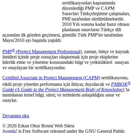
sertifikasyonları kapsamında
düzenlediği PMP ve CAPM
Sınavları Türkçeleştirme çalışmaları,
PMI tarafından sürdürülmektedir.
2010 Yılı sonuna kadar hazır olması
planlanan sınavların Türkçe dili
açısından ilk gözden geçirmesi, gönüllü Türk PMP'ler tarafından
Mayıs'2010 ayı başında yapıldı.
®
PMP
(Project Management Professional)
, zaman, bütçe ve kaynak
limitleri içinde proje sonuçları oluşturmak için proje ekiplerine
liderlik etme ve yönetme konusundaki bilgi ve yetkinlikleri sınayan
ve onaylayan bir sertifikasyondur.
Certified Associate in Project Management (CAPM)
sertifikasyonu,
®
etkili proje yönetim performansı için ihtiyaç duyulacak ve
PMBOK
Guide
(A Guide to the Project Management Body of Knowledge
)
'ta
tanımlanan temel bilgi, süreç ve terimlerin anlaşıldığını sınar ve
onaylar.
Devamını oku
© 2026 Erkan Okur Resmi Web Sitesi
Joomla!
is Free Software released under the GNU General Public