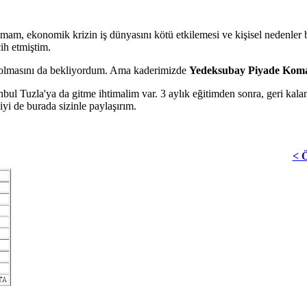
m, ekonomik krizin iş dünyasını kötü etkilemesi ve kişisel nedenler birl
ih etmiştim.
 olmasını da bekliyordum. Ama kaderimizde
Yedeksubay Piyade Kom
bul Tuzla'ya da gitme ihtimalim var. 3 aylık eğitimden sonra, geri kala
yi de burada sizinle paylaşırım.
< 