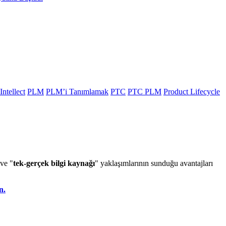
Intellect
PLM
PLM’i Tanımlamak
PTC
PTC PLM
Product Lifecycle
 ve "
tek-gerçek bilgi kaynağı
" yaklaşımlarının sunduğu avantajları
n.