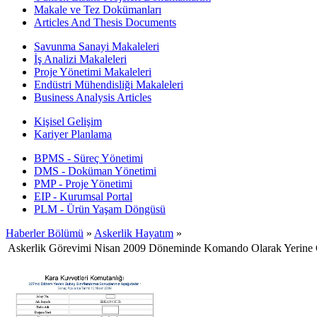
Makale ve Tez Dokümanları
Articles And Thesis Documents
Savunma Sanayi Makaleleri
İş Analizi Makaleleri
Proje Yönetimi Makaleleri
Endüstri Mühendisliği Makaleleri
Business Analysis Articles
Kişisel Gelişim
Kariyer Planlama
BPMS - Süreç Yönetimi
DMS - Doküman Yönetimi
PMP - Proje Yönetimi
EIP - Kurumsal Portal
PLM - Ürün Yaşam Döngüsü
Haberler Bölümü
»
Askerlik Hayatım
»
Askerlik Görevimi Nisan 2009 Döneminde Komando Olarak Yerine 