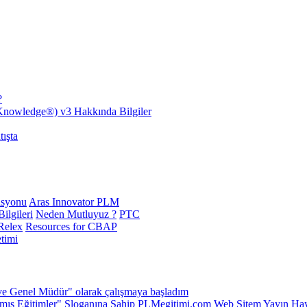
?
nowledge®) v3 Hakkında Bilgiler
ışta
asyonu
Aras Innovator PLM
ilgileri
Neden Mutluyuz ?
PTC
Relex
Resources for CBAP
timi
ve Genel Müdür" olarak çalışmaya başladım
ış Eğitimler" Sloganına Sahip PLMegitimi.com Web Sitem Yayın Hay