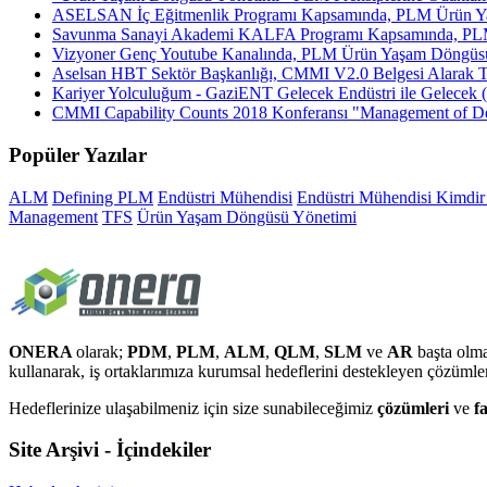
ASELSAN İç Eğitmenlik Programı Kapsamında, PLM Ürün Ya
Savunma Sanayi Akademi KALFA Programı Kapsamında, PLM
Vizyoner Genç Youtube Kanalında, PLM Ürün Yaşam Döngüsü
Aselsan HBT Sektör Başkanlığı, CMMI V2.0 Belgesi Alarak Tür
Kariyer Yolculuğum - GaziENT Gelecek Endüstri ile Gelece
CMMI Capability Counts 2018 Konferansı "Management of D
Popüler Yazılar
ALM
Defining PLM
Endüstri Mühendisi
Endüstri Mühendisi Kimdir
Management
TFS
Ürün Yaşam Döngüsü Yönetimi
ONERA
olarak;
PDM
,
PLM
,
ALM
,
QLM
,
SLM
ve
AR
başta olma
kullanarak, iş ortaklarımıza kurumsal hedeflerini destekleyen çözüml
Hedeflerinize ulaşabilmeniz için size sunabileceğimiz
çözümleri
ve
f
Site Arşivi - İçindekiler