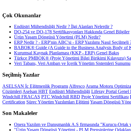
Çok Okunanlar
Endüstri Mühendisliği Nedir ? İlgi Alanları Nelerdir ?
DO-254 ve DO-178 Sertifikasyonları Hakkında Genel Bilgiler
Ürün Yaşam Döngüsü Yönetimi (PLM) Nedir?
ERP Nedir ? - ERP'nin ABC'si - ERP Yazılımı Nasıl Seçilmeli 
BABOK® Guide (A Guide to the Business Analysis Body of K
Kurumsal Kaynak Planlaması (KKP - ERP) Genel Bakış
Türkçe PMBOK® (Proje Yönetimi Bilgi Birikimi Kılavuzu) Sat
Veri Tabanı, Veri Ambarı ve İçerik Yönetim Sistemleri Sunumu
Seçilmiş Yazılar
ASELSAN İç Eğitmenlik Programı
Alfresco
Arama Motoru Optimiz
Çözümleri
Aselsan HBT
Endüstri Mühendisliği
Liferay Portal Genel B
Windchill FRACAS
PTC Windchill RBD
Proje Yönetimi Sertifikası
Certification
Süreç Yönetim Yazılımları Eğitimi
Yaşam Döngüsü Yöne
Son Makaleler
Onera Yazılım ve Danışmanlık A.Ş firmasında "Kurucu-Ortak 
"Ürün Yaşam Döngüsü Yönetimi - PLM Prensiplerine Odaklanm