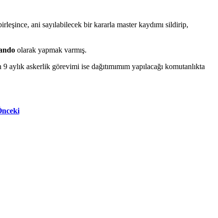
eşince, ani sayılabilecek bir kararla master kaydımı sildirip,
ando
olarak yapmak varmış.
n 9 aylık askerlik görevimi ise dağıtımımım yapılacağı komutanlıkta
Önceki