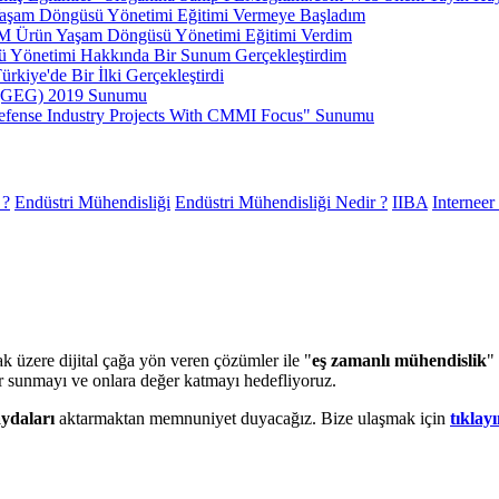
şam Döngüsü Yönetimi Eğitimi Vermeye Başladım
 Ürün Yaşam Döngüsü Yönetimi Eğitimi Verdim
 Yönetimi Hakkında Bir Sunum Gerçekleştirdim
kiye'de Bir İlki Gerçekleştirdi
k (GEG) 2019 Sunumu
efense Industry Projects With CMMI Focus" Sunumu
 ?
Endüstri Mühendisliği
Endüstri Mühendisliği Nedir ?
IIBA
Interneer 
k üzere dijital çağa yön veren çözümler ile "
eş zamanlı mühendislik
"
er sunmayı ve onlara değer katmayı hedefliyoruz.
aydaları
aktarmaktan memnuniyet duyacağız. Bize ulaşmak için
tıklayı