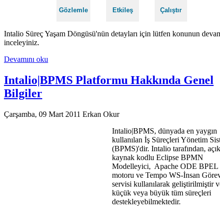
Gözlemle
Etkileş
Çalıştır
Intalio Süreç Yaşam Döngüsü'nün detayları için lütfen konunun deva
inceleyiniz.
Devamını oku
Intalio|BPMS Platformu Hakkında Genel
Bilgiler
Çarşamba, 09 Mart 2011
Erkan Okur
Intalio|BPMS, dünyada en yaygın
kullanılan İş Süreçleri Yönetim Sis
(BPMS)'dir. Intalio tarafından, açı
kaynak kodlu Eclipse BPMN
Modelleyici, Apache ODE BPEL
motoru ve Tempo WS-İnsan Görev
servisi kullanılarak geliştirilmiştir 
küçük veya büyük tüm süreçleri
destekleyebilmektedir.