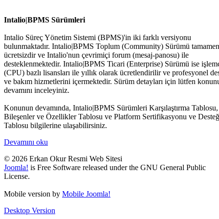
Intalio|BPMS Sürümleri
Intalio Süreç Yönetim Sistemi (BPMS)'in iki farklı versiyonu
bulunmaktadır. Intalio|BPMS Toplum (Community) Sürümü tamame
ücretsizdir ve Intalio'nun çevrimiçi forum (mesaj-panosu) ile
desteklenmektedir. Intalio|BPMS Ticari (Enterprise) Sürümü ise işlem
(CPU) bazlı lisansları ile yıllık olarak ücretlendirilir ve profesyonel de
ve bakım hizmetlerini içermektedir. Sürüm detayları için lütfen konun
devamını inceleyiniz.
Konunun devamında, Intalio|BPMS Sürümleri Karşılaştırma Tablosu,
Bileşenler ve Özellikler Tablosu ve Platform Sertifikasyonu ve Desteğ
Tablosu bilgilerine ulaşabilirsiniz.
Devamını oku
© 2026 Erkan Okur Resmi Web Sitesi
Joomla!
is Free Software released under the GNU General Public
License.
Mobile version by
Mobile Joomla!
Desktop Version