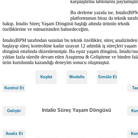
karşılaştırma tablolarını paylamıştı
Bu derleme yazıda ise, Intalio|BP
platformunun biraz da teknik taraf
bakıp, Intalio Süreç Yaşam Döngüsü başlığı altında ürünün teknik
özelliklerine ve mimarisinden bahsedeceğim.
Intalio|BPM tarafından sunulan bu teknik özellikler, süreç analizinden
başlayıp süreç kontrolüne kadar uzayan 12 adımlık iş süreçleri yaşam
döngüsü etrafında düzenlenmiştir. Bu eşsiz yaşam döngüsü, Intalio'n
yıldan fazla süredir devam eden Araştırma & Geliştirme ve binden fal
ürün kurulumda kazandığı deneyim sonucu oluşmuştur.
Keşfet
Modelle
Simüle Et
Kontrol Et
Tas
Intalio Süreç Yaşam Döngüsü
Geliştir
Kur
Analiz Et
Kon