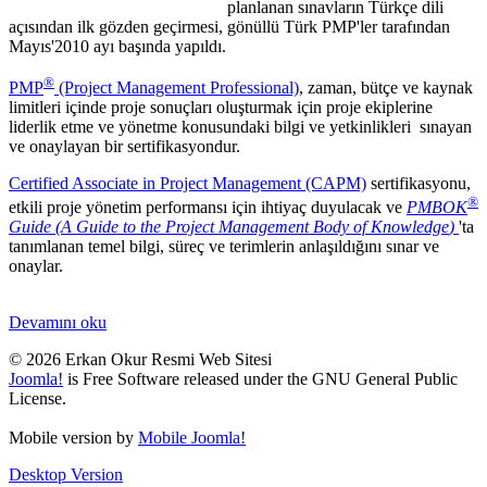
planlanan sınavların Türkçe dili
açısından ilk gözden geçirmesi, gönüllü Türk PMP'ler tarafından
Mayıs'2010 ayı başında yapıldı.
®
PMP
(Project Management Professional)
, zaman, bütçe ve kaynak
limitleri içinde proje sonuçları oluşturmak için proje ekiplerine
liderlik etme ve yönetme konusundaki bilgi ve yetkinlikleri sınayan
ve onaylayan bir sertifikasyondur.
Certified Associate in Project Management (CAPM)
sertifikasyonu,
®
etkili proje yönetim performansı için ihtiyaç duyulacak ve
PMBOK
Guide
(A Guide to the Project Management Body of Knowledge
)
'ta
tanımlanan temel bilgi, süreç ve terimlerin anlaşıldığını sınar ve
onaylar.
Devamını oku
© 2026 Erkan Okur Resmi Web Sitesi
Joomla!
is Free Software released under the GNU General Public
License.
Mobile version by
Mobile Joomla!
Desktop Version