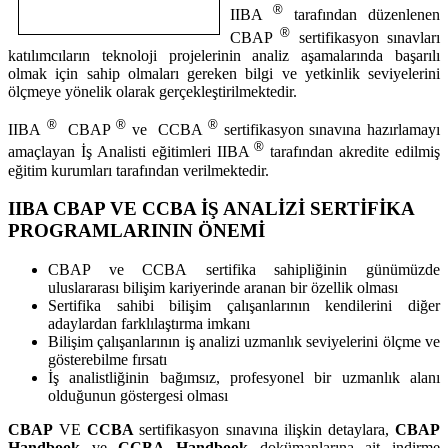
®
IIBA
tarafından düzenlenen
®
CBAP
sertifikasyon sınavları
katılımcıların teknoloji projelerinin analiz aşamalarında başarılı
olmak için sahip olmaları gereken bilgi ve yetkinlik seviyelerini
ölçmeye yönelik olarak gerçekleştirilmektedir.
®
®
®
IIBA
CBAP
ve CCBA
sertifikasyon sınavına hazırlamayı
®
amaçlayan İş Analisti eğitimleri IIBA
tarafından akredite edilmiş
eğitim kurumları tarafından verilmektedir.
IIBA CBAP VE CCBA İŞ ANALİZİ SERTİFİKA
PROGRAMLARININ ÖNEMİ
CBAP ve CCBA sertifika sahipliğinin günümüzde
uluslararası bilişim kariyerinde aranan bir özellik olması
Sertifika sahibi bilişim çalışanlarının kendilerini diğer
adaylardan farklılaştırma imkanı
Bilişim çalışanlarının iş analizi uzmanlık seviyelerini ölçme ve
gösterebilme fırsatı
İş analistliğinin bağımsız, profesyonel bir uzmanlık alanı
olduğunun göstergesi olması
CBAP
VE
CCBA
sertifikasyon sınavına ilişkin detaylara,
CBAP
Handbook
ve
CCBA Handbook
dokümanlarına ait indirme